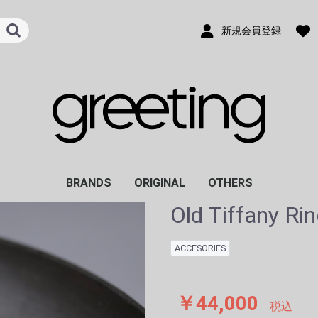
新規会員登録
BRANDS
ORIGINAL
OTHERS
Old Tiffany Ri
DIGAWEL
FUJI
ina.seifart
ISNESS
La Soufflerie
NOWHAW
POLYPLOID
Padmore & Barnes
rig foot wear
Old Tiffany
Vintage Barbour
Old HERMES
Other Vintage Items
Other
ZINE
ACCESORIES
￥44,000
税込