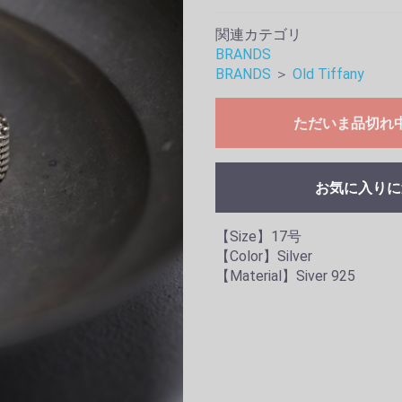
関連カテゴリ
BRANDS
BRANDS
＞
Old Tiffany
ただいま品切れ
お気に入りに
【Size】17号
【Color】Silver
【Material】Siver 925